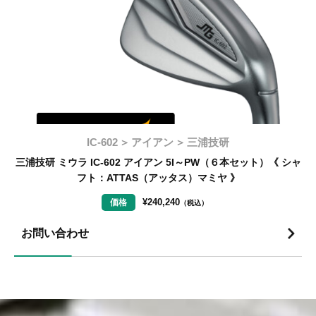
IC-602
アイアン
三浦技研
ャ
三浦技研 ミウラ IC-602 アイアン 5I～PW（６本セット）《 シャ
フト：ATTAS（アッタス）マミヤ 》
¥
240,240
価格
（税込）
お問い合わせ